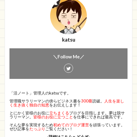
katsu
＼Follow Me／
「活ノート」管理人のkatsuです。
管理職サラリーマンの傍らビジネス書を
300冊
読破。
人生を楽し
く生き抜く独自の知恵
をお伝えします！
とにかく皆様のお役に
立ちまくる
ブログを目指します。夢は脱サ
ラリーマン。
皆様のお役に立つこと
を仕事にできれば最高です。
そんな夢を実現するため
初めてのブログ運営
を頑張っています。
ぜひ記事を
たっぷり
ご覧ください！
↓詳細はこちらへどうぞ↓