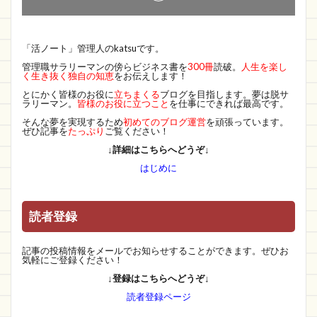
「活ノート」管理人のkatsuです。
管理職サラリーマンの傍らビジネス書を
300冊
読破。
人生を楽し
く生き抜く独自の知恵
をお伝えします！
とにかく皆様のお役に
立ちまくる
ブログを目指します。夢は脱サ
ラリーマン。
皆様のお役に立つこと
を仕事にできれば最高です。
そんな夢を実現するため
初めてのブログ運営
を頑張っています。
ぜひ記事を
たっぷり
ご覧ください！
↓詳細はこちらへどうぞ↓
はじめに
読者登録
記事の投稿情報をメールでお知らせすることができます。ぜひお
気軽にご登録ください！
↓登録はこちらへどうぞ↓
読者登録ページ