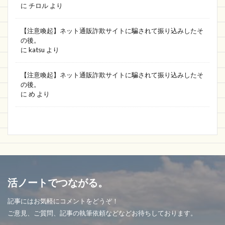
に
チロル
より
【注意喚起】ネット通販詐欺サイトに騙されて振り込みしたそ
の後。
に
katsu
より
【注意喚起】ネット通販詐欺サイトに騙されて振り込みしたそ
の後。
に
め
より
活ノートでつながる。
記事にはお気軽にコメントをどうぞ！
ご意見、ご質問、記事の執筆依頼などなどお待ちしております。