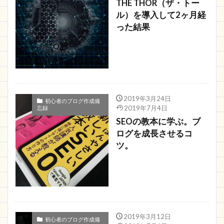
THE THOR（ザ・トー
ル）を導入して2ヶ月経
った結果
2019年3月24日
初心者のブログ作成備
2019年7月4日
忘録
SEOの教本に学ぶ。ブ
ログを成長させるコ
ツ。
2019年3月12日
初心者のブログ作成備