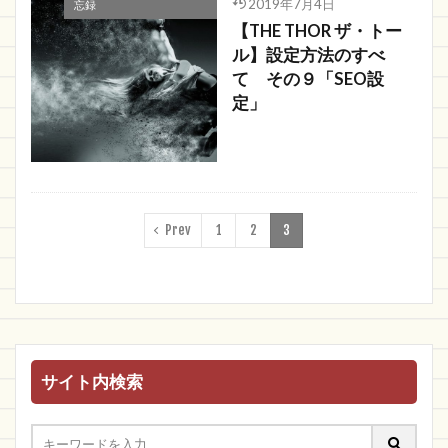
2019年7月4日
忘録
【THE THOR ザ・トー
ル】設定方法のすべ
て その９「SEO設
定」
Prev
1
2
3
サイト内検索