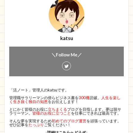
katsu
＼Follow Me／
「活ノート」管理人のkatsuです。
管理職サラリーマンの傍らビジネス書を
300冊
読破。
人生を楽し
く生き抜く独自の知恵
をお伝えします！
とにかく皆様のお役に
立ちまくる
ブログを目指します。夢は脱サ
ラリーマン。
皆様のお役に立つこと
を仕事にできれば最高です。
そんな夢を実現するため
初めてのブログ運営
を頑張っています。
ぜひ記事を
たっぷり
ご覧ください！
↓詳細はこちらへどうぞ↓