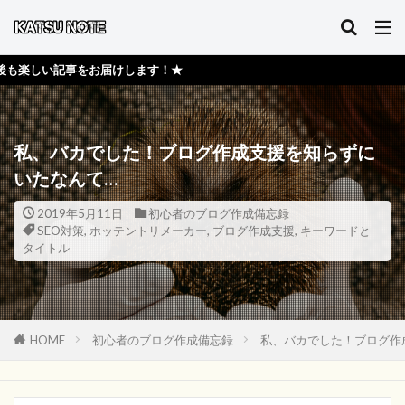
届けします！★
私、バカでした！ブログ作成支援を知らずに
いたなんて…
2019年5月11日
初心者のブログ作成備忘録
SEO対策
,
ホッテントリメーカー
,
ブログ作成支援
,
キーワードと
タイトル
HOME
初心者のブログ作成備忘録
私、バカでした！ブログ作