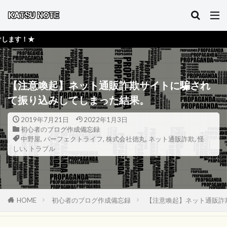
★活ノート
【注意喚起】ネット通販詐欺サイトに騙され
て振り込みしてしまった結果。
2019年7月21日
2022年1月3日
初心者のブログ作成備忘録
中野屋
,
パーフェクトライフ
,
株式会社徳丸
,
ネット通販詐欺
,
怪
しい
,
トラブル
HOME
初心者のブログ作成備忘録
【注意喚起】ネット通販詐