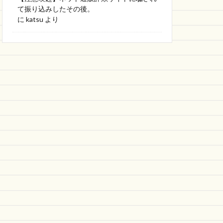
て振り込みしたその後。
に
katsu
より