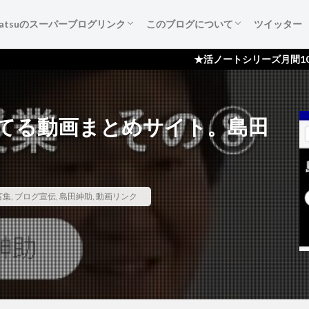
katsuのスーパーブログリンク
このブログについて
ツイッター
葉たち
ご紹介
広告集
すすめ本
作成備忘録
katsuのスーパーブログリンク
katsuのスーパーブログリンクとは
katsuのスーパーブログリンク 登録依頼
ブログ『活ノート』のご紹介！
サイトマップ
プライバシーポリシー
読者登録ページ
スポンサー様のページ
お問い合わせ
★活ノートシリーズ月間100,000ページ
てる動画まとめサイト。島田
言集
,
ブログ宣伝
,
島田紳助
,
動画リンク