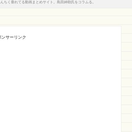
うんちく垂れてる動画まとめサイト。島田紳助氏をコラムる。
ポンサーリンク