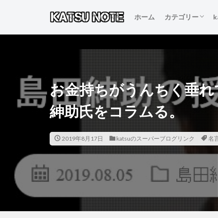
ホーム
カテゴリー
人生を変える言
本当にいいもの
得するおすすめ
人生が変わるお
初心者のブログ
お金持ちがうんちく垂れ
紳助氏をコラムる。
2019年8月17日
katsuのスーパーブログリンク
名