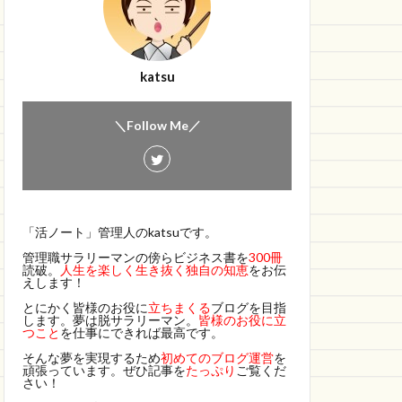
katsu
＼Follow Me／
「活ノート」管理人のkatsuです。
管理職サラリーマンの傍らビジネス書を
300冊
読破。
人生を楽しく生き抜く独自の知恵
をお伝
えします！
とにかく皆様のお役に
立ちまくる
ブログを目指
します。夢は脱サラリーマン。
皆様のお役に立
つこと
を仕事にできれば最高です。
そんな夢を実現するため
初めてのブログ運営
を
頑張っています。ぜひ記事を
たっぷり
ご覧くだ
さい！