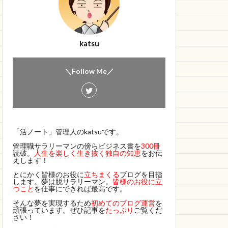
katsu
＼Follow Me／
「活ノート」管理人のkatsuです。
管理職サラリーマンの傍らビジネス書を
300冊
読破。
人生を楽しく生き抜く独自の知恵
をお伝
えします！
とにかく皆様のお役に
立ちまくる
ブログを目指
します。夢は脱サラリーマン。
皆様のお役に立
つこと
を仕事にできれば最高です。
そんな夢を実現するため
初めてのブログ運営
を
頑張っています。ぜひ記事を
たっぷり
ご覧くだ
さい！