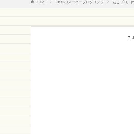
HOME
katsuのスーパーブログリンク
あこブロ。
ス