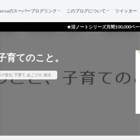
katsuのスーパーブログリンク
このブログについて
ツイッター
葉たち
ご紹介
広告集
すすめ本
作成備忘録
katsuのスーパーブログリンク
katsuのスーパーブログリンクとは
katsuのスーパーブログリンク 登録依頼
ブログ『活ノート』のご紹介！
サイトマップ
プライバシーポリシー
読者登録ページ
スポンサー様のページ
お問い合わせ
★活ノートシリーズ月間100,000ページビュー
子育てのこと。
ログ宣伝
,
子育て
,
あこブロ
,
保活