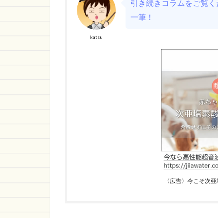
引き続きコラムをご覧くだ
一筆！
katsu
〈広告〉今こそ次亜