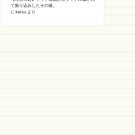
て振り込みしたその後。
に
katsu
より