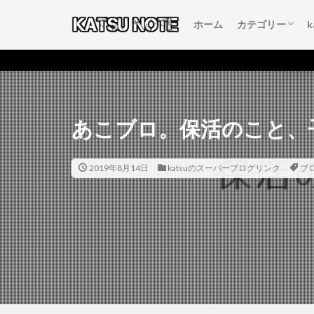
ホーム
カテゴリー
人生を変える言
本当にいいもの
得するおすすめ
人生が変わるお
初心者のブログ
あこブロ。保活のこと、
2019年8月14日
katsuのスーパーブログリンク
ブ