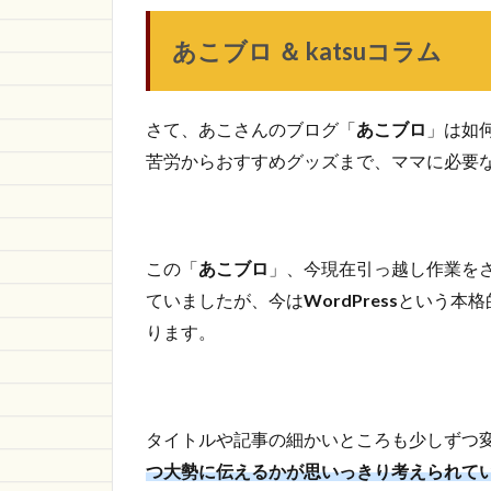
あこブロ ＆ katsuコラム
さて、あこさんのブログ「
あこブロ
」は如
苦労からおすすめグッズまで、ママに必要
この「
あこブロ
」、今現在引っ越し作業を
ていましたが、今は
WordPress
という本格
ります。
タイトルや記事の細かいところも少しずつ
つ大勢に伝えるかが思いっきり考えられて