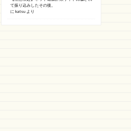
て振り込みしたその後。
に
katsu
より