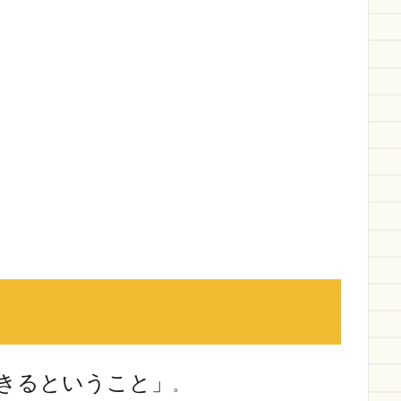
きるということ」
。