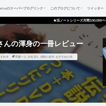
katsuのスーパーブログリンク
このブログについて
ツイッター
葉たち
ご紹介
広告集
すすめ本
作成備忘録
katsuのスーパーブログリンク
katsuのスーパーブログリンクとは
katsuのスーパーブログリンク 登録依頼
ブログ『活ノート』のご紹介！
サイトマップ
プライバシーポリシー
読者登録ページ
スポンサー様のページ
お問い合わせ
★活ノートシリーズ月間100,000ページビュー達成
さんの渾身の一冊レビュー
すすめ本
斉藤一人
,
永松茂久
,
感動の条件
,
おすすめの本