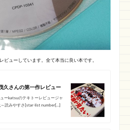
でレビューしています。全て本当に良い本です。
茂久さんの第一作レビュー
ーkatsuのテキトーレビュージャ
[star-list number[…]