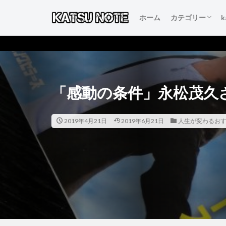
ホーム
カテゴリー
人生を変える言
本当にいいもの
得するおすすめ
人生が変わるお
初心者のブログ
「感動の条件」永松茂久
2019年4月21日
2019年6月21日
人生が変わるお