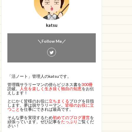
katsu
＼Follow Me／
「活ノート」管理人のkatsuです。
管理職サラリーマンの傍らビジネス書を
300冊
読破。
人生を楽しく生き抜く独自の知恵
をお伝
えします！
とにかく皆様のお役に
立ちまくる
ブログを目指
します。夢は脱サラリーマン。
皆様のお役に立
つこと
を仕事にできれば最高です。
そんな夢を実現するため
初めてのブログ運営
を
頑張っています。ぜひ記事を
たっぷり
ご覧くだ
さい！