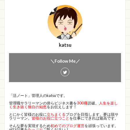
katsu
＼Follow Me／
「活ノート」管理人のkatsuです。
管理職サラリーマンの傍らビジネス書を
300冊
読破。
人生を楽し
く生き抜く独自の知恵
をお伝えします！
とにかく皆様のお役に
立ちまくる
ブログを目指します。夢は脱サ
ラリーマン。
皆様のお役に立つこと
を仕事にできれば最高です。
そんな夢を実現するため
初めてのブログ運営
を頑張っています。
ぜひ記事を
たっぷり
ご覧ください！