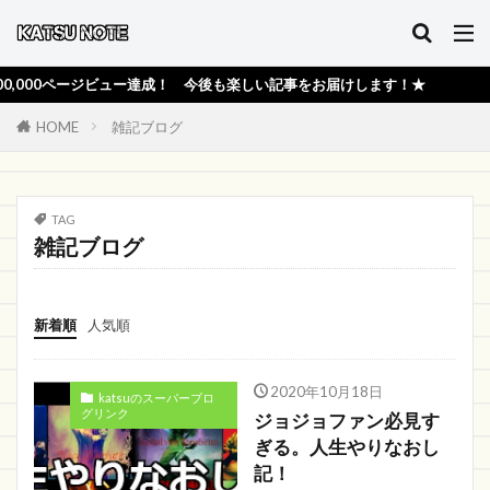
00ページビュー達成！ 今後も楽しい記事をお届けします！★
HOME
雑記ブログ
TAG
雑記ブログ
新着順
人気順
2020年10月18日
katsuのスーパーブロ
グリンク
ジョジョファン必見す
ぎる。人生やりなおし
記！