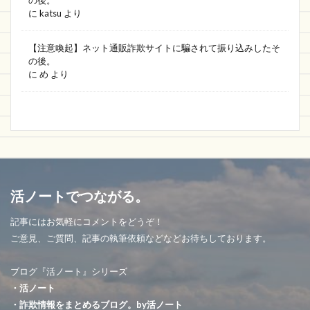
に
katsu
より
【注意喚起】ネット通販詐欺サイトに騙されて振り込みしたそ
の後。
に
め
より
活ノートでつながる。
記事にはお気軽にコメントをどうぞ！
ご意見、ご質問、記事の執筆依頼などなどお待ちしております。
ブログ『活ノート』シリーズ
・活ノート
・詐欺情報をまとめるブログ。by活ノート