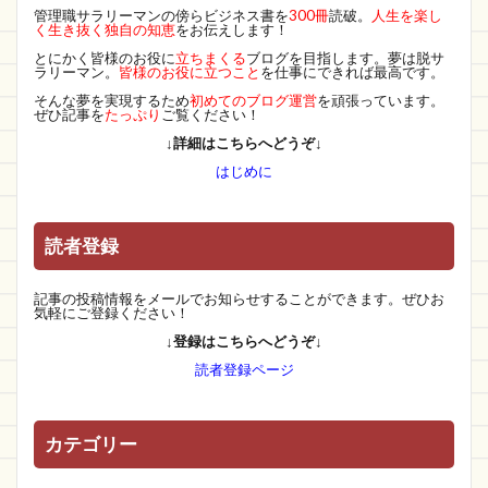
管理職サラリーマンの傍らビジネス書を
300冊
読破。
人生を楽し
く生き抜く独自の知恵
をお伝えします！
とにかく皆様のお役に
立ちまくる
ブログを目指します。夢は脱サ
ラリーマン。
皆様のお役に立つこと
を仕事にできれば最高です。
そんな夢を実現するため
初めてのブログ運営
を頑張っています。
ぜひ記事を
たっぷり
ご覧ください！
↓詳細はこちらへどうぞ↓
はじめに
読者登録
記事の投稿情報をメールでお知らせすることができます。ぜひお
気軽にご登録ください！
↓登録はこちらへどうぞ↓
読者登録ページ
カテゴリー