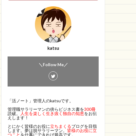
katsu
＼Follow Me／
「活ノート」管理人のkatsuです。
管理職サラリーマンの傍らビジネス書を
300冊
読破。
人生を楽しく生き抜く独自の知恵
をお伝
えします！
とにかく皆様のお役に
立ちまくる
ブログを目指
します。夢は脱サラリーマン。
皆様のお役に立
つこと
を仕事にできれば最高です。