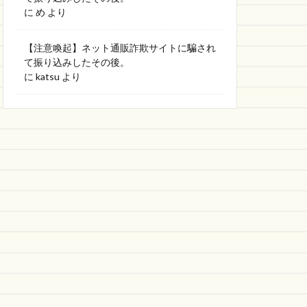
に
め
より
【注意喚起】ネット通販詐欺サイトに騙され
て振り込みしたその後。
に
katsu
より