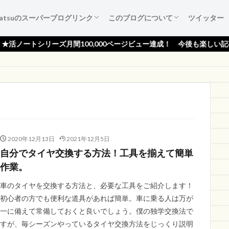
katsuのスーパーブログリンク
このブログについて
ツイッター
葉たち
ご紹介
広告集
すすめ本
作成備忘録
katsuのスーパーブログリンク
katsuのスーパーブログリンクとは
katsuのスーパーブログリンク 登録依頼
ブログ『活ノート』のご紹介！
サイトマップ
プライバシーポリシー
読者登録ページ
スポンサー様のページ
お問い合わせ
間100,000ページビュー達成！ 今後も楽しい記事をお届けします！
2020年12月13日
2021年12月5日
自分でタイヤ交換する方法！工具を揃えて簡単
作業。
車のタイヤを交換する方法と、必要な工具をご紹介します！
初心者の方でも便利な道具があれば簡単。車に乗る人は万が
一に備えて常備しておくと良いでしょう。僕の独学交換法で
すが、毎シーズンやっているタイヤ交換方法をじっくり説明