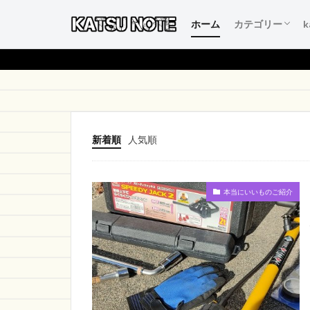
ホーム
カテゴリー
人生を変える言
本当にいいもの
得するおすすめ
人生が変わるお
初心者のブログ
★活ノートシリーズ月
新着順
人気順
本当にいいものご紹介