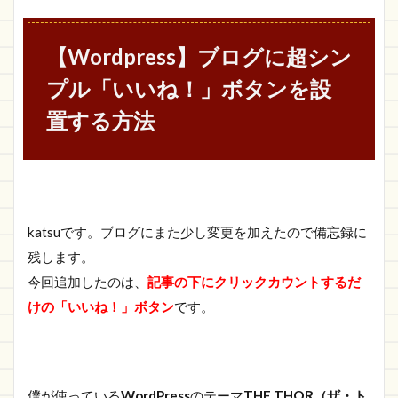
ブログに超シン
プル「いい
ね！」ボタンを
【Wordpress】ブログに超シン
設置する方法
プル「いいね！」ボタンを設
1.1
WP-
PostRatings
置する方法
の使い方
1.1.1
WP-
PostRatings
のインスト
ール方法
katsuです。ブログにまた少し変更を加えたので備忘録に
残します。
1.1.2
WP-
今回追加したのは、
記事の下にクリックカウントするだ
PostRatings
けの「いいね！」ボタン
です。
の「Ratings
Options」
を設定する
1.1.2.1
Ratings
僕が使っている
WordPress
のテーマ
THE THOR（ザ・ト