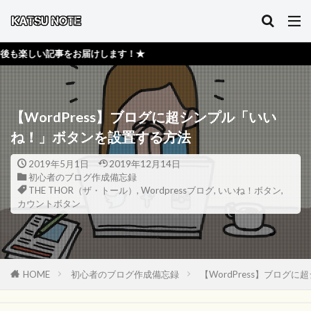
お届けします！★
【WordPress】ブログに超シンプル「いい
ね！」ボタンを設置する方法
2019年5月1日
2019年12月14日
初心者のブログ作成備忘録
THE THOR（ザ・トール）
,
Wordpressブログ
,
いいね！ボタン
,
カウントボタン
HOME
初心者のブログ作成備忘録
【WordPress】ブロ