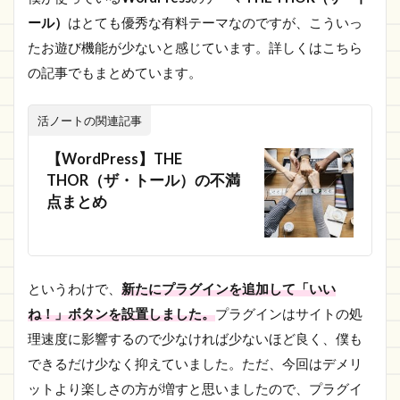
Image
ール）
はとても優秀な有料テーマなのですが、こういっ
1.1.2.2
たお遊び機能が少ないと感じています。詳しくはこちら
Max
の記事でもまとめています。
Ratings
1.1.2.3
活ノートの関連記事
Enable
Google
【WordPress】THE
Rich
Snippets
THOR（ザ・トール）の不満
点まとめ
1.1.2.4
Rating
Text
1.1.2.5
というわけで、
新たにプラグインを追加して「いい
Rating
Value
ね！」ボタンを設置しました。
プラグインはサイトの処
理速度に影響するので少なければ少ないほど良く、僕も
1.1.2.6
Show
できるだけ少なく抑えていました。ただ、今回はデメリ
Loading
ットより楽しさの方が増すと思いましたので、プラグイ
Image