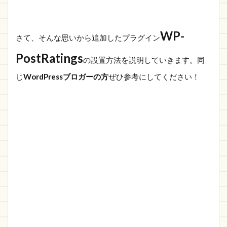
Templates」
を設定する
1.1.3.1
WP-
さて、そんな思いから追加したプラグイン
Ratings
Vote Text
PostRatings
の設置方法を説明していきます。同
1.1.3.2
じ
WordPressブロガーの方
ぜひ参考にしてください！
Ratings
Voted
Text
1.1.3.3
Ratings
None
1.1.4
single.php
内にタグ
を記入す
る
1.1.5
Manage