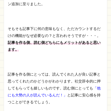
With Text
ン追加に至りました。
1.1.2.7
Show
Fading In
And
そもそも記事下に何の意味もなく、ただカウントするだ
Fading
けの機能がなぜ必要なの？と言われそうですが・・・。
Out Of
Ratings
記事を作る側、読む側どちらにもメリットがあると思い
1.1.2.8
ます。
Who Is
Allowed
To Rate?
1.1.2.9
記事を作る側にとっては、読んでくれた人が良い記事と
Ratings
思ってくれたのかどうかがわかります。社交辞令的に押
Logging
Method
してもらっても嬉しいものです。読む側にとっても
「他
1.1.3
にも大勢の人が読んでいるんだ！」
と記事に安心感を持
WP-
つことができるでしょう。
PostRatings
の「Ratings