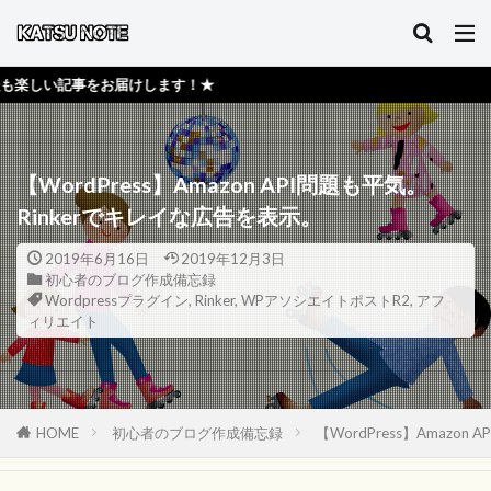
お届けします！★
【WordPress】Amazon API問題も平気。
Rinkerでキレイな広告を表示。
2019年6月16日
2019年12月3日
初心者のブログ作成備忘録
Wordpressプラグイン
,
Rinker
,
WPアソシエイトポストR2
,
アフ
ィリエイト
HOME
初心者のブログ作成備忘録
【WordPress】Amazo