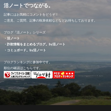
活ノートでつながる。
記事にはお気軽にコメントをどうぞ！
ご意見、ご質問、記事の執筆依頼などなどお待ちしております。
ブログ『活ノート』シリーズ
・活ノート
・詐欺情報をまとめるブログ。by活ノート
・コミュボード。by活ノート
ブログランキングに参加中です。
順位の確認はこちらです。