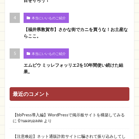
目を守ろう！
本当にいいものご紹介
【福井県敦賀市】さかな街でカニを買うな！お土産な
らここ。
本当にいいものご紹介
エムピウ ミッレフォッリエ2を10年間使い続けた結
果。
最近のコメント
【bbPress導入編】WordPressで掲示板サイトを構築してみる
に
บ้านผลบอลสด
より
【注意喚起】ネット通販詐欺サイトに騙されて振り込みしてし