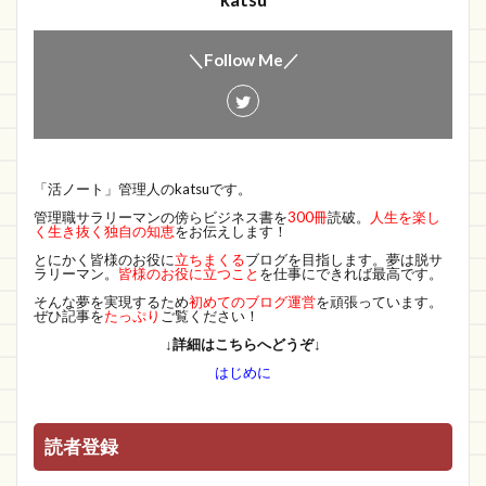
katsu
＼Follow Me／
「活ノート」管理人のkatsuです。
管理職サラリーマンの傍らビジネス書を
300冊
読破。
人生を楽し
く生き抜く独自の知恵
をお伝えします！
とにかく皆様のお役に
立ちまくる
ブログを目指します。夢は脱サ
ラリーマン。
皆様のお役に立つこと
を仕事にできれば最高です。
そんな夢を実現するため
初めてのブログ運営
を頑張っています。
ぜひ記事を
たっぷり
ご覧ください！
↓詳細はこちらへどうぞ↓
はじめに
読者登録