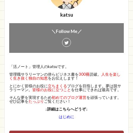
katsu
＼Follow Me／
「活ノート」管理人のkatsuです。
管理職サラリーマンの傍らビジネス書を
300冊
読破。
人生を楽し
く生き抜く独自の知恵
をお伝えします！
とにかく皆様のお役に
立ちまくる
ブログを目指します。夢は脱サ
ラリーマン。
皆様のお役に立つこと
を仕事にできれば最高です。
そんな夢を実現するため
初めてのブログ運営
を頑張っています。
ぜひ記事を
たっぷり
ご覧ください！
↓詳細はこちらへどうぞ↓
はじめに