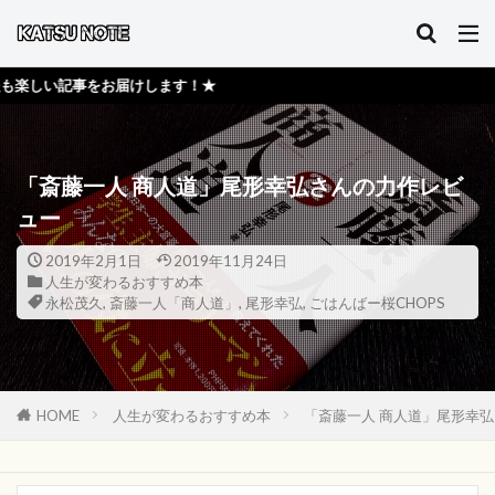
届けします！★
「斎藤一人 商人道」尾形幸弘さんの力作レビ
ュー
2019年2月1日
2019年11月24日
人生が変わるおすすめ本
永松茂久
,
斎藤一人「商人道」
,
尾形幸弘
,
ごはんばー桜CHOPS
HOME
人生が変わるおすすめ本
「斎藤一人 商人道」尾形幸