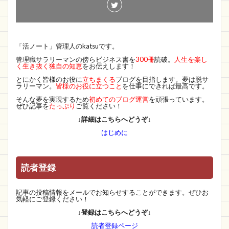
「活ノート」管理人のkatsuです。
管理職サラリーマンの傍らビジネス書を
300冊
読破。
人生を楽し
く生き抜く独自の知恵
をお伝えします！
とにかく皆様のお役に
立ちまくる
ブログを目指します。夢は脱サ
ラリーマン。
皆様のお役に立つこと
を仕事にできれば最高です。
そんな夢を実現するため
初めてのブログ運営
を頑張っています。
ぜひ記事を
たっぷり
ご覧ください！
↓詳細はこちらへどうぞ↓
はじめに
読者登録
記事の投稿情報をメールでお知らせすることができます。ぜひお
気軽にご登録ください！
↓登録はこちらへどうぞ↓
読者登録ページ