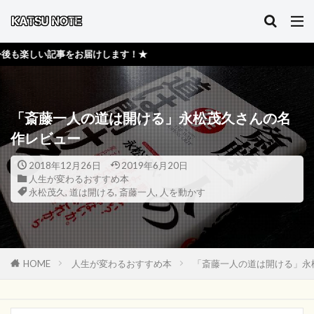
事をお届けします！★
「斎藤一人の道は開ける」永松茂久さんの名
作レビュー
2018年12月26日
2019年6月20日
人生が変わるおすすめ本
永松茂久
,
道は開ける
,
斎藤一人
,
人を動かす
HOME
人生が変わるおすすめ本
「斎藤一人の道は開ける」永