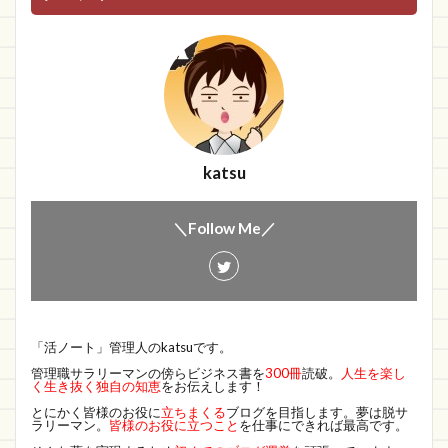
katsu
＼Follow Me／
「活ノート」管理人のkatsuです。
管理職サラリーマンの傍らビジネス書を
300冊
読破。
人生を楽し
く生き抜く独自の知恵
をお伝えします！
とにかく皆様のお役に
立ちまくる
ブログを目指します。夢は脱サ
ラリーマン。
皆様のお役に立つこと
を仕事にできれば最高です。