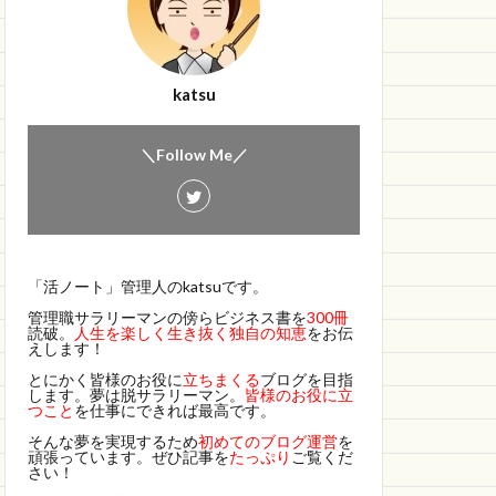
katsu
＼Follow Me／
「活ノート」管理人のkatsuです。
管理職サラリーマンの傍らビジネス書を
300冊
読破。
人生を楽しく生き抜く独自の知恵
をお伝
えします！
とにかく皆様のお役に
立ちまくる
ブログを目指
します。夢は脱サラリーマン。
皆様のお役に立
つこと
を仕事にできれば最高です。
そんな夢を実現するため
初めてのブログ運営
を
頑張っています。ぜひ記事を
たっぷり
ご覧くだ
さい！