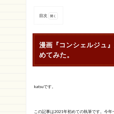
目次
1
漫画
『コ
ンシ
漫画『コンシェルジュ』
ェル
ジ
めてみた。
ュ』
から
名
言・
名ス
トー
katsuです。
リー
を集
めて
み
た。
この記事は2021年初めての執筆です。今