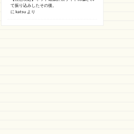
て振り込みしたその後。
に
katsu
より