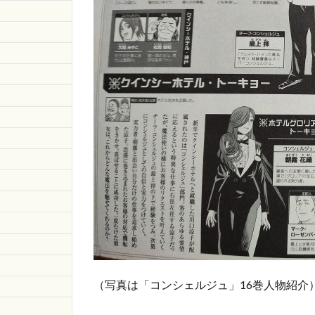
たく
な
い？
して
いな
い？
1.5
さい
ごに
（写真は「コンシェルジュ」16巻人物紹介