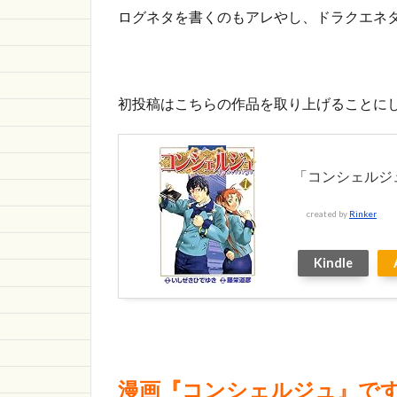
1.1
ログネタを書くのもアレやし、ドラクエネ
コン
シェ
ルジ
ュの
初投稿はこちらの作品を取り上げることに
名
言・
名ス
トー
「コンシェルジ
リ
ー！
created by
Rinker
1.2
マニ
Kindle
ュア
ルを
無
視？
マニ
ュア
ルっ
漫画『コンシェルジュ』で