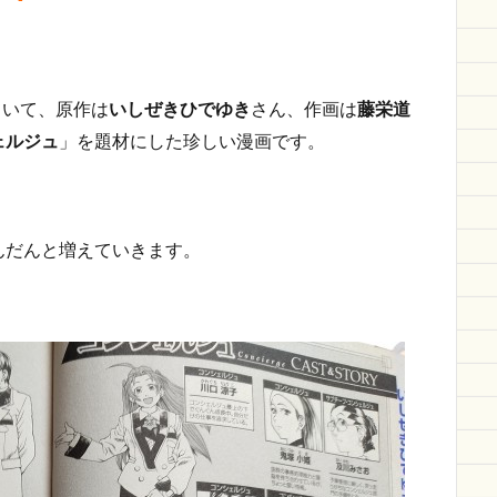
ていて、原作は
いしぜきひでゆき
さん、作画は
藤栄道
ェルジュ
」を題材にした珍しい漫画です。
んだんと増えていきます。