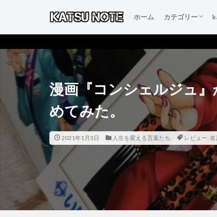
ホーム
カテゴリー
人生を変える言
本当にいいもの
得するおすすめ
人生が変わるお
初心者のブログ
漫画『コンシェルジュ』
めてみた。
2021年1月3日
人生を変える言葉たち
レビュー
,
名