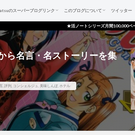
katsuのスーパーブログリンク
このブログについて
ツイッター
葉たち
ご紹介
広告集
すすめ本
作成備忘録
katsuのスーパーブログリンク
katsuのスーパーブログリンクとは
katsuのスーパーブログリンク 登録依頼
ブログ『活ノート』のご紹介！
サイトマップ
プライバシーポリシー
読者登録ページ
スポンサー様のページ
お問い合わせ
★活ノートシリーズ月間100,000ページビュー達成！
から名言・名ストーリーを集
言
,
評判
,
コンシェルジュ
,
美味しんぼ
,
ホテル