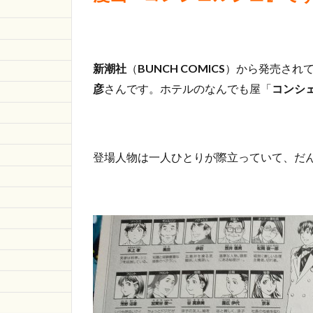
て何
な
の？
1.3
新潮社
（
BUNCH COMICS
）から発売され
相手
彦
さんです。ホテルのなんでも屋「
の立
コンシ
場に
立っ
て考
える
登場人物は一人ひとりが際立っていて、だ
こと
がな
ぜダ
メ？
1.4
媚び
へつ
らう
こと
をし