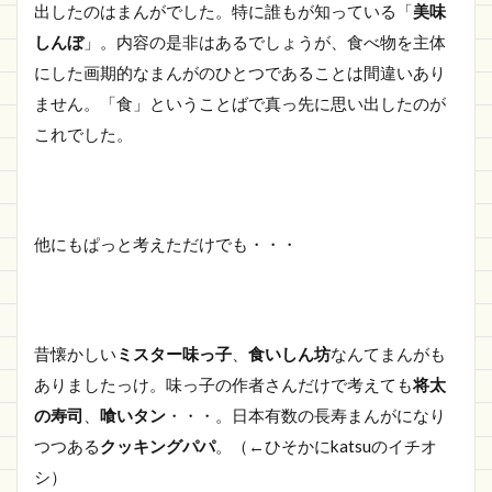
出したのはまんがでした。特に誰もが知っている「
美味
しんぼ
」。内容の是非はあるでしょうが、食べ物を主体
にした画期的なまんがのひとつであることは間違いあり
ません。「食」ということばで真っ先に思い出したのが
これでした。
他にもぱっと考えただけでも・・・
昔懐かしい
ミスター味っ子
、
食いしん坊
なんてまんがも
ありましたっけ。味っ子の作者さんだけで考えても
将太
の寿司
、
喰いタン
・・・。日本有数の長寿まんがになり
つつある
クッキングパパ
。（←ひそかにkatsuのイチオ
シ）