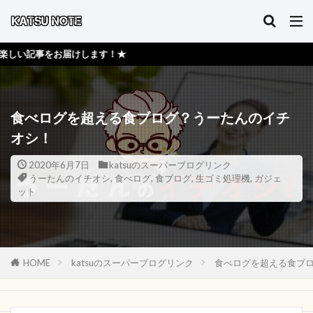
します！★
食べログを超える食ブログ？うーたんのイチ
オシ！
2020年6月7日
katsuのスーパーブログリンク
うーたんのイチオシ
,
食べログ
,
食ブログ
,
生ゴミ処理機
,
ガジェ
ット
HOME
katsuのスーパーブログリンク
食べログを超える食ブ