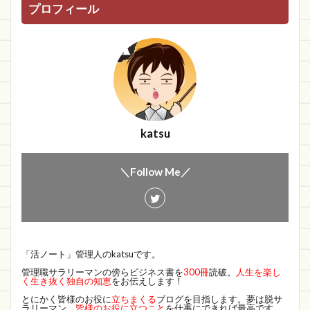
プロフィール
katsu
＼Follow Me／
「活ノート」管理人のkatsuです。
管理職サラリーマンの傍らビジネス書を
300冊
読破。
人生を楽し
く生き抜く独自の知恵
をお伝えします！
とにかく皆様のお役に
立ちまくる
ブログを目指します。夢は脱サ
ラリーマン。
皆様のお役に立つこと
を仕事にできれば最高です。