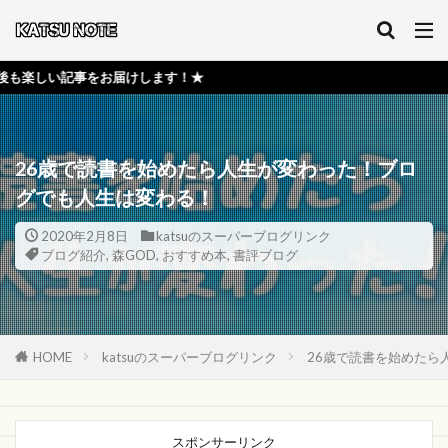
届けします！★
26歳で読書を始めたら人生が変わった！ブロ
グでも人生は変わる！
2020年2月8日
katsuのスーパーブログリンク
ブログ紹介
,
森GOD
,
おすすめ本
,
書評ブログ
HOME
katsuのスーパーブログリンク
26歳で読書を始めたら
スポンサーリンク