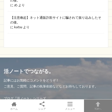
の後。
に
め
より
【注意喚起】ネット通販詐欺サイトに騙されて振り込みしたそ
の後。
に
katsu
より
活ノートでつながる。
記事にはお気軽にコメントをどうぞ！
ご意見、ご質問、記事の執筆依頼などなどお待ちしております。
ブログ『活ノート』シリーズ
・活ノート
ホーム
シェア
メニュー
TOPへ
・詐欺情報をまとめるブログ。by活ノート