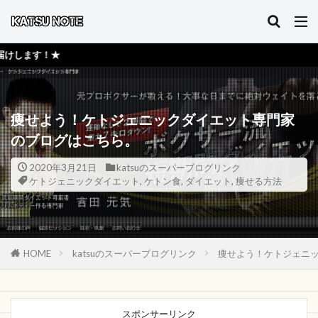
★活
痩せよう！ケトジェニックダイエット専門家
のブログはこちら。
2020年3月21日
katsuのスーパーブログリンク
ケトジェニックダイエット
,
ケトン食
,
ダイエット
,
痩せる方法
HOME
katsuのスーパーブログリンク
痩せよう！ケトジェニ
スポンサーリンク