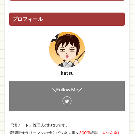
プロフィール
katsu
＼Follow Me／
「活ノート」管理人のkatsuです。
管理職サラリーマンの傍らビジネス書を
300冊
読破。
人生を楽し