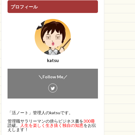
プロフィール
katsu
＼Follow Me／
「活ノート」管理人のkatsuです。
管理職サラリーマンの傍らビジネス書を
300冊
読破。
人生を楽しく生き抜く独自の知恵
をお伝
えします！