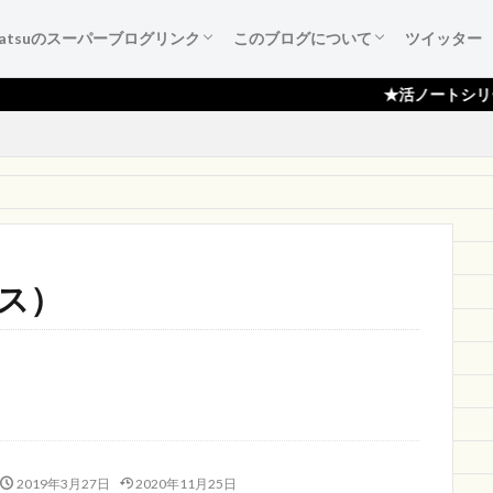
katsuのスーパーブログリンク
このブログについて
ツイッター
葉たち
ご紹介
広告集
すすめ本
作成備忘録
katsuのスーパーブログリンク
katsuのスーパーブログリンクとは
katsuのスーパーブログリンク 登録依頼
ブログ『活ノート』のご紹介！
サイトマップ
プライバシーポリシー
読者登録ページ
スポンサー様のページ
お問い合わせ
★活ノートシリーズ月間100,
タス）
2019年3月27日
2020年11月25日