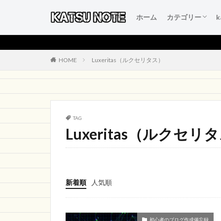
ホーム
カテゴリー
人生を変える言
本当にいいもの
得するおすすめ
人生が変わるお
初心者のブログ
HOME
Luxeritas（ルクセリタス）
TAG
Luxeritas（ルクセリ
新着順
人気順
初心者のブログ作成備忘録