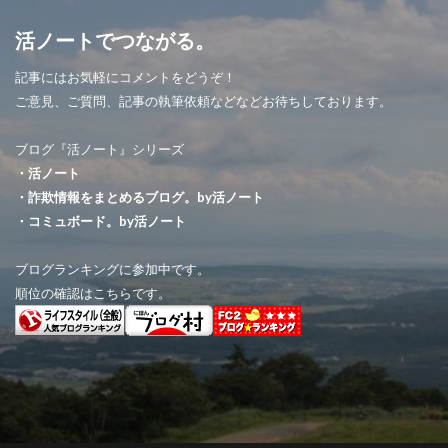
活ノートでつながる。
記事にはお気軽にコメントをどうぞ！
ご意見、ご質問、記事の執筆依頼などなどお待ちしております。
ブログ『活ノート』シリーズ
・活ノート
・詐欺情報をまとめるブログ。by活ノート
・コミュボード。by活ノート
ブログランキングに参加中です。
順位の確認はこちらです。