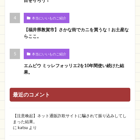
目を守ろう！
本当にいいものご紹介
【福井県敦賀市】さかな街でカニを買うな！お土産な
らここ。
本当にいいものご紹介
エムピウ ミッレフォッリエ2を10年間使い続けた結
果。
最近のコメント
【注意喚起】ネット通販詐欺サイトに騙されて振り込みしてし
まった結果。
に
katsu
より