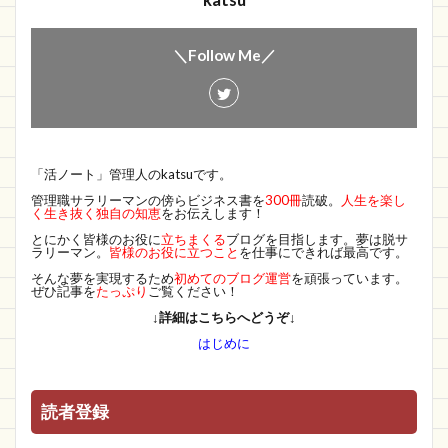
katsu
＼Follow Me／
「活ノート」管理人のkatsuです。
管理職サラリーマンの傍らビジネス書を
300冊
読破。
人生を楽し
く生き抜く独自の知恵
をお伝えします！
とにかく皆様のお役に
立ちまくる
ブログを目指します。夢は脱サ
ラリーマン。
皆様のお役に立つこと
を仕事にできれば最高です。
そんな夢を実現するため
初めてのブログ運営
を頑張っています。
ぜひ記事を
たっぷり
ご覧ください！
↓詳細はこちらへどうぞ↓
はじめに
読者登録