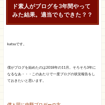
年間や
ド素人がブログを3年間やって
ってみ
た結
みた結果。適当でもできた？？
果。適
当でも
でき
た？？
1.1
活ノ
katsuです。
ート
はど
んな
感じ
で運
僕がブログを始めたのは2018年の11月。そろそろ3年に
営し
なるなあ・・・このあたりで一度ブログの状況報告をし
てい
る
ておきたいと思います。
の？
1.2
活ノ
ート
僕と同じ中堅ブロガーの方。
のア