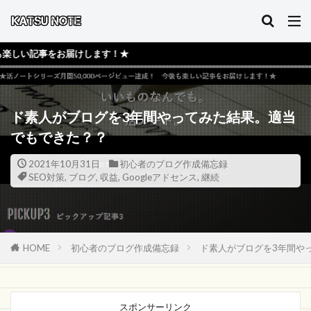
けします！★
ド素人がブログを3年間やってみた結果。適当
でもできた？？
2021年10月31日
初心者のブログ作成備忘録
SEO対策
,
ブログ
,
収益
,
Googleアドセンス
,
継続
HOME
初心者のブログ作成備忘録
ド素人がブログを3年間や
スポンサーリンク