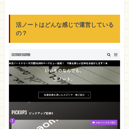
に。
活ノ
ート
から
のお
活ノートはどんな感じで運営している
知ら
の？
せ