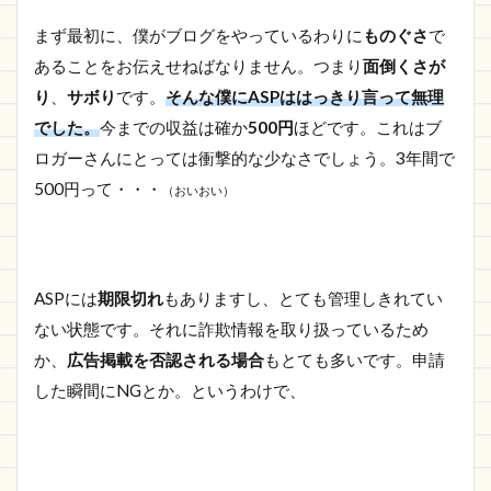
まず最初に、僕がブログをやっているわりに
ものぐさ
で
あることをお伝えせねばなりません。つまり
面倒くさが
り
、
サボり
です。
そんな僕にASPははっきり言って無理
でした。
今までの収益は確か
500円
ほどです。これはブ
ロガーさんにとっては衝撃的な少なさでしょう。3年間で
500円って・・・
（おいおい）
ASPには
期限切れ
もありますし、とても管理しきれてい
ない状態です。それに詐欺情報を取り扱っているため
か、
広告掲載を否認される場合
もとても多いです。申請
した瞬間にNGとか。というわけで、