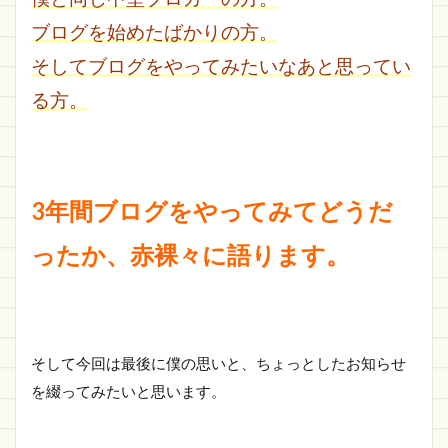
クセ
ブログを始めたばかりの方。
ス数
は？
そしてブログをやってみたいなあと思ってい
1.3
る方。
活ノ
ート
の収
益
は？
3年間ブログをやってみてどうだ
1.4
活ノ
ったか、赤裸々に語ります。
ート
のド
メイ
ンパ
ワー
は？
そして今回は最後に僕の思いと、ちょっとしたお知らせ
1.5
を綴ってみたいと思います。
さい
ご