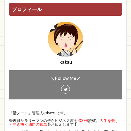
プロフィール
katsu
＼Follow Me／
「活ノート」管理人のkatsuです。
管理職サラリーマンの傍らビジネス書を
300冊
読破。
人生を楽し
く生き抜く独自の知恵
をお伝えします！