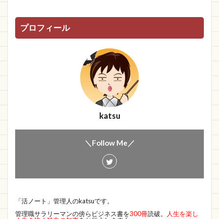
プロフィール
katsu
＼Follow Me／
「活ノート」管理人のkatsuです。
管理職サラリーマンの傍らビジネス書を
300冊
読破。
人生を楽し