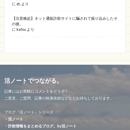
に
め
より
【注意喚起】ネット通販詐欺サイトに騙されて振り込みしたそ
の後。
に
katsu
より
活ノートでつながる。
記事にはお気軽にコメントをどうぞ！
ご意見、ご質問、記事の執筆依頼などなどお待ちしております。
ブログ『活ノート』シリーズ
・活ノート
・詐欺情報をまとめるブログ。by活ノート