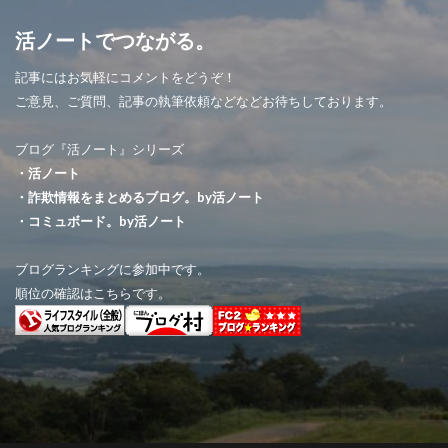
活ノートでつながる。
記事にはお気軽にコメントをどうぞ！
ご意見、ご質問、記事の執筆依頼などなどお待ちしております。
ブログ『活ノート』シリーズ
・活ノート
・詐欺情報をまとめるブログ。by活ノート
・コミュボード。by活ノート
ブログランキングに参加中です。
順位の確認はこちらです。