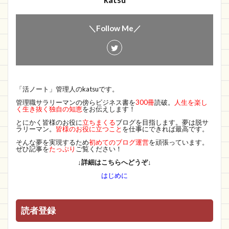
katsu
＼Follow Me／
「活ノート」管理人のkatsuです。
管理職サラリーマンの傍らビジネス書を
300冊
読破。
人生を楽し
く生き抜く独自の知恵
をお伝えします！
とにかく皆様のお役に
立ちまくる
ブログを目指します。夢は脱サ
ラリーマン。
皆様のお役に立つこと
を仕事にできれば最高です。
そんな夢を実現するため
初めてのブログ運営
を頑張っています。
ぜひ記事を
たっぷり
ご覧ください！
↓詳細はこちらへどうぞ↓
はじめに
読者登録