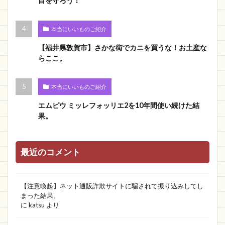
目を守ろう！
本当にいいものご紹介
【福井県敦賀市】さかな街でカニを買うな！お土産な
らここ。
本当にいいものご紹介
エムピウ ミッレフォッリエ2を10年間使い続けた結
果。
最近のコメント
【注意喚起】ネット通販詐欺サイトに騙されて振り込みしてし
まった結果。
に
katsu
より