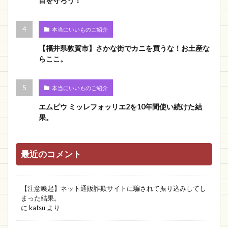
目を守ろう！
本当にいいものご紹介
【福井県敦賀市】さかな街でカニを買うな！お土産な
らここ。
本当にいいものご紹介
エムピウ ミッレフォッリエ2を10年間使い続けた結
果。
最近のコメント
【注意喚起】ネット通販詐欺サイトに騙されて振り込みしてし
まった結果。
に
katsu
より