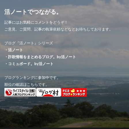
活ノートでつながる。
記事にはお気軽にコメントをどうぞ！
ご意見、ご質問、記事の執筆依頼などなどお待ちしております。
ブログ『活ノート』シリーズ
・活ノート
・詐欺情報をまとめるブログ。by活ノート
・コミュボード。by活ノート
ブログランキングに参加中です。
順位の確認はこちらです。