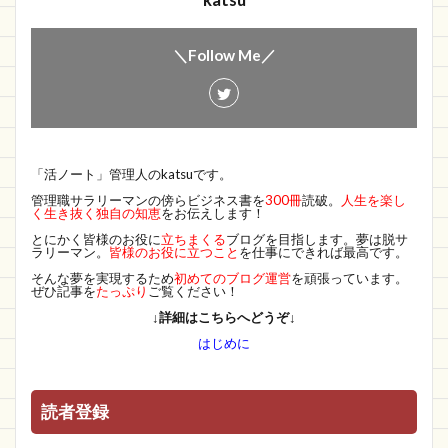
katsu
＼Follow Me／
「活ノート」管理人のkatsuです。
管理職サラリーマンの傍らビジネス書を
300冊
読破。
人生を楽し
く生き抜く独自の知恵
をお伝えします！
とにかく皆様のお役に
立ちまくる
ブログを目指します。夢は脱サ
ラリーマン。
皆様のお役に立つこと
を仕事にできれば最高です。
そんな夢を実現するため
初めてのブログ運営
を頑張っています。
ぜひ記事を
たっぷり
ご覧ください！
↓詳細はこちらへどうぞ↓
はじめに
読者登録