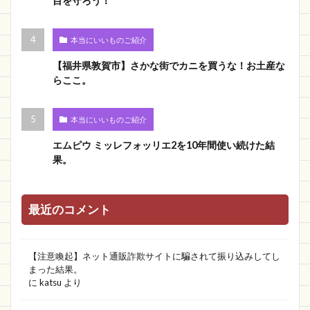
目を守ろう！
本当にいいものご紹介
【福井県敦賀市】さかな街でカニを買うな！お土産な
らここ。
本当にいいものご紹介
エムピウ ミッレフォッリエ2を10年間使い続けた結
果。
最近のコメント
【注意喚起】ネット通販詐欺サイトに騙されて振り込みしてし
まった結果。
に
katsu
より