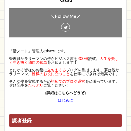
katsu
＼Follow Me／
「活ノート」管理人のkatsuです。
管理職サラリーマンの傍らビジネス書を
300冊
読破。
人生を楽し
く生き抜く独自の知恵
をお伝えします！
とにかく皆様のお役に
立ちまくる
ブログを目指します。夢は脱サ
ラリーマン。
皆様のお役に立つこと
を仕事にできれば最高です。
そんな夢を実現するため
初めてのブログ運営
を頑張っています。
ぜひ記事を
たっぷり
ご覧ください！
↓詳細はこちらへどうぞ↓
はじめに
読者登録