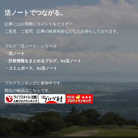
活ノートでつながる。
記事にはお気軽にコメントをどうぞ！
ご意見、ご質問、記事の執筆依頼などなどお待ちしております。
ブログ『活ノート』シリーズ
・活ノート
・詐欺情報をまとめるブログ。by活ノート
・コミュボード。by活ノート
ブログランキングに参加中です。
順位の確認はこちらです。