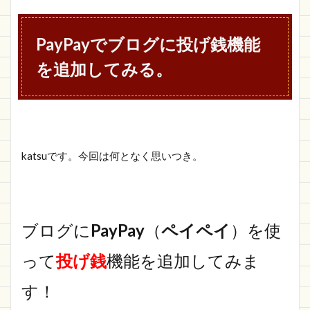
でブロ
グに投
げ銭機
PayPayでブログに投げ銭機能
能を追
加して
を追加してみる。
みる。
1.1
そもそ
も
PayPay
ってど
katsuです。今回は何となく思いつき。
うな
の？
1.2
ブログ
ブログに
PayPay
（
ペイペイ
）を使
に
PayPay
って
のQR
投げ銭
機能を追加してみま
コード
を設置
す！
する方
法