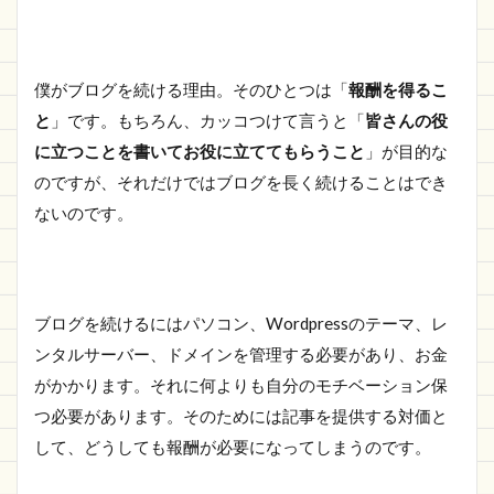
1.2.1
PayPay
を起動
僕がブログを続ける理由。そのひとつは「
報酬を得るこ
する
と
」です。もちろん、カッコつけて言うと「
皆さんの役
1.2.2
に立つことを書いてお役に立ててもらうこと
」が目的な
「受け
のですが、それだけではブログを長く続けることはでき
取る」
をタッ
ないのです。
プして
自分の
QRコー
ドを表
示
ブログを続けるにはパソコン、Wordpressのテーマ、レ
1.2.3
ンタルサーバー、ドメインを管理する必要があり、お金
自分の
がかかります。それに何よりも自分のモチベーション保
QRコー
ドをス
つ必要があります。そのためには記事を提供する対価と
クリー
して、どうしても報酬が必要になってしまうのです。
ンショ
ットに