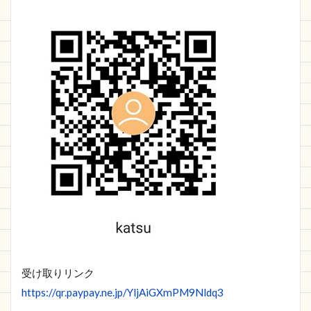
受け取りリンク
https://qr.paypay.ne.jp/YljAiGXmPM9Nldq3