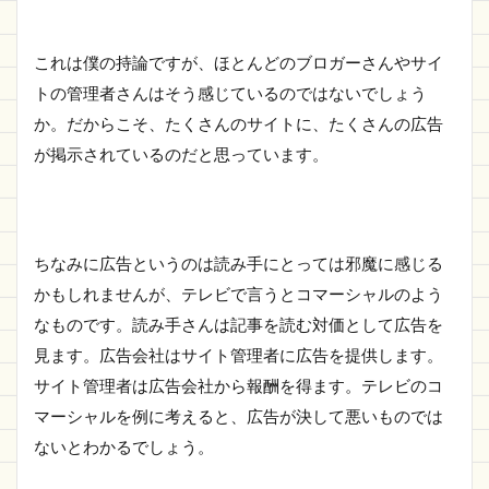
収める
1.2.4
受け取
これは僕の持論ですが、ほとんどのブロガーさんやサイ
りリン
トの管理者さんはそう感じているのではないでしょう
クを入
か。だからこそ、たくさんのサイトに、たくさんの広告
手して
おく
が掲示されているのだと思っています。
1.2.5
自分の
ブログ
にQRコ
ちなみに広告というのは読み手にとっては邪魔に感じる
ードと
受け取
かもしれませんが、テレビで言うとコマーシャルのよう
りリン
なものです。読み手さんは記事を読む対価として広告を
クを貼
り付け
見ます。広告会社はサイト管理者に広告を提供します。
る
サイト管理者は広告会社から報酬を得ます。テレビのコ
1.3
マーシャルを例に考えると、広告が決して悪いものでは
さい
ないとわかるでしょう。
ごに