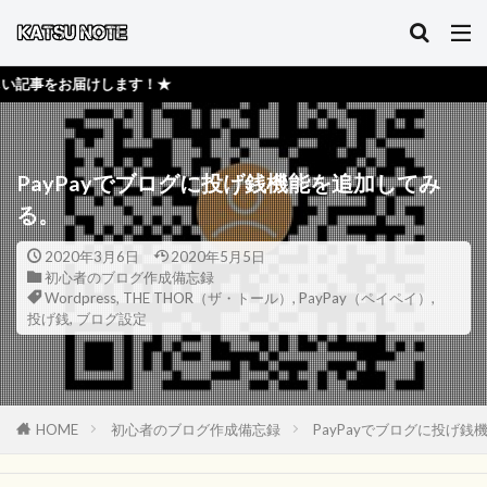
ます！★
PayPayでブログに投げ銭機能を追加してみ
る。
2020年3月6日
2020年5月5日
初心者のブログ作成備忘録
Wordpress
,
THE THOR（ザ・トール）
,
PayPay（ペイペイ）
,
投げ銭
,
ブログ設定
HOME
初心者のブログ作成備忘録
PayPayでブログに投げ