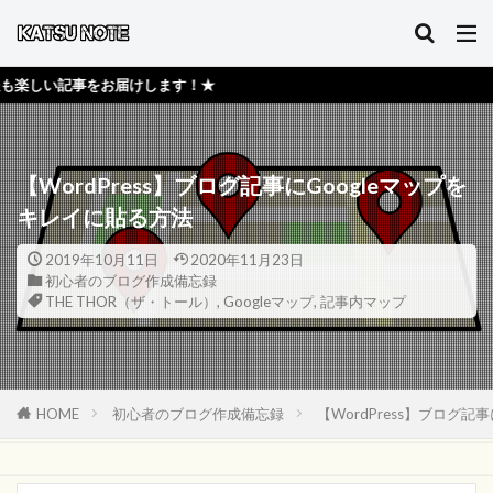
けします！★
【WordPress】ブログ記事にGoogleマップを
キレイに貼る方法
2019年10月11日
2020年11月23日
初心者のブログ作成備忘録
THE THOR（ザ・トール）
,
Googleマップ
,
記事内マップ
HOME
初心者のブログ作成備忘録
【WordPress】ブログ記