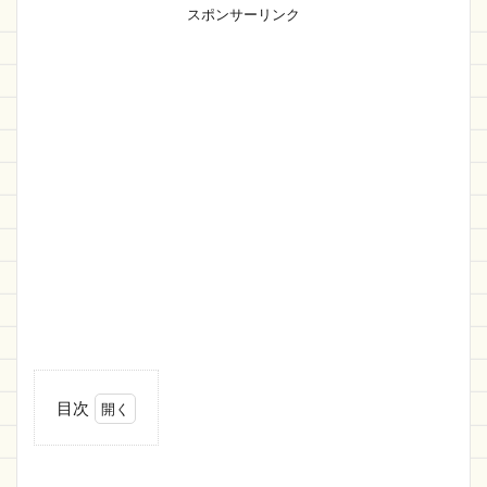
スポンサーリンク
目次
1
【BuddyPress
設定編】SNS