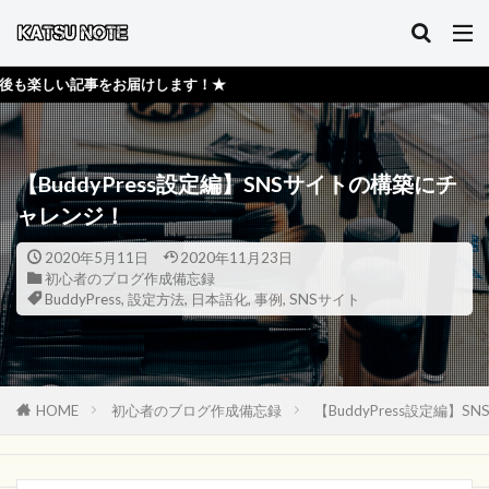
届けします！★
【BuddyPress設定編】SNSサイトの構築にチ
ャレンジ！
2020年5月11日
2020年11月23日
初心者のブログ作成備忘録
BuddyPress
,
設定方法
,
日本語化
,
事例
,
SNSサイト
HOME
初心者のブログ作成備忘録
【BuddyPress設定編】