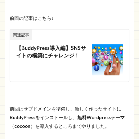
ト」設定
1.1.2.2
前回の記事はこちら↓
「オプシ
ョン」設
定
関連記事
1.1.2.3
【BuddyPress導入編】SNSサ
「固定ペ
イトの構築にチャレンジ！
ージ」設
定
1.2
SNS
サイ
トと
りあ
えず
前回はサブドメインを準備し、新しく作ったサイトに
完
成。
BuddyPress
をインストールし、
無料Wordpressテーマ
1.3
（
cocoon
）を導入するところまでやりました。
さい
ごに