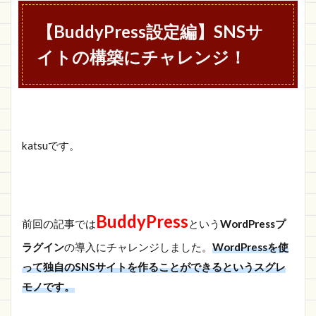
サイトの構築
にチャレン
【BuddyPress設定編】SNSサ
ジ！
イトの構築にチャレンジ！
1.1
BuddyPress
の各種設定
を行う
1.1.1
日本語
katsuです。
化ファ
イルを
導入す
る
BuddyPress
1.1.2
前回の記事では
という
WordPressプ
BuddyPress
ラグイン
の設定を行
の導入にチャレンジしました。
WordPressを使
う
って独自のSNSサイトを作ることができるというスグレ
1.1.2.1
モノです。
「コンポ
ーネン