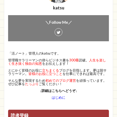
katsu
＼Follow Me／
「活ノート」管理人のkatsuです。
管理職サラリーマンの傍らビジネス書を
300冊
読破。
人生を楽し
く生き抜く独自の知恵
をお伝えします！
とにかく皆様のお役に
立ちまくる
ブログを目指します。夢は脱サ
ラリーマン。
皆様のお役に立つこと
を仕事にできれば最高です。
そんな夢を実現するため
初めてのブログ運営
を頑張っています。
ぜひ記事を
たっぷり
ご覧ください！
↓詳細はこちらへどうぞ↓
はじめに
読者登録