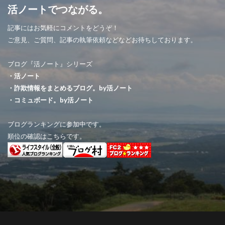
活ノートでつながる。
記事にはお気軽にコメントをどうぞ！
ご意見、ご質問、記事の執筆依頼などなどお待ちしております。
ブログ『活ノート』シリーズ
・活ノート
・詐欺情報をまとめるブログ。by活ノート
・コミュボード。by活ノート
ブログランキングに参加中です。
順位の確認はこちらです。