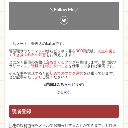
＼Follow Me／
「活ノート」管理人のkatsuです。
管理職サラリーマンの傍らビジネス書を
300冊
読破。
人生を楽し
く生き抜く独自の知恵
をお伝えします！
とにかく皆様のお役に
立ちまくる
ブログを目指します。夢は脱サ
ラリーマン。
皆様のお役に立つこと
を仕事にできれば最高です。
そんな夢を実現するため
初めてのブログ運営
を頑張っています。
ぜひ記事を
たっぷり
ご覧ください！
↓詳細はこちらへどうぞ↓
はじめに
読者登録
記事の投稿情報をメールでお知らせすることができます。ぜひお