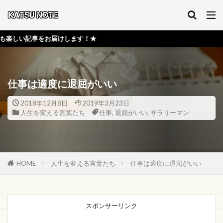
届けします！★
仕事は適度に退屈がいい
2018年12月8日
2019年3月23日
人生を変える言葉たち
仕事
,
退屈がいい
,
サラリーマン
HOME
人生を変える言葉たち
仕事は適度に退屈がいい
スポンサーリンク