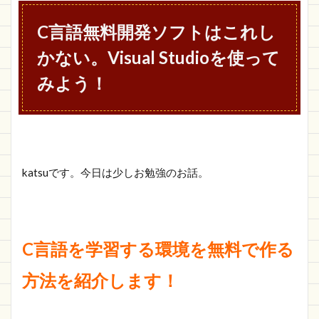
ソフト
はこれ
C言語無料開発ソフトはこれし
しかな
い。
かない。Visual Studioを使って
Visual
Studio
みよう！
を使っ
てみよ
う！
1.1
無料で
Visual
katsuです。今日は少しお勉強のお話。
Studio
をイン
ストー
ルしよ
う
C言語を学習する環境を無料で作る
1.2
方法を紹介します！
Visual
Studio
をさわ
ってみ