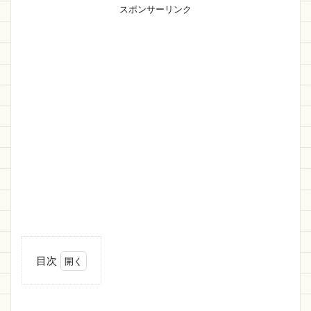
スポンサーリンク
目次
1
C
言語無
料開発