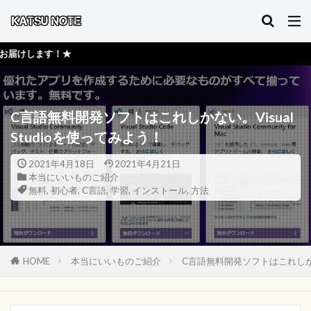
★活
C言語無料開発ソフトはこれしかない。Visual
Studioを使ってみよう！
2021年4月18日
2021年4月21日
本当にいいものご紹介
無料
,
初心者
,
C言語
,
学習
,
インストール
,
方法
HOME
本当にいいものご紹介
C言語無料開発ソフトはこれしかない