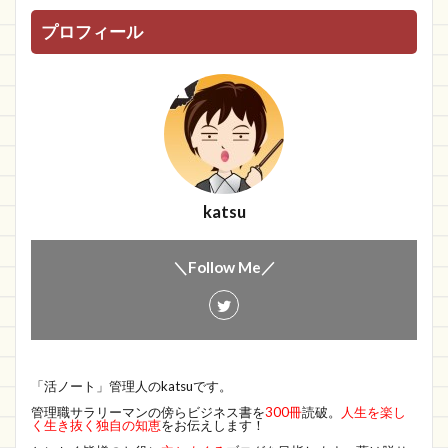
プロフィール
katsu
＼Follow Me／
「活ノート」管理人のkatsuです。
管理職サラリーマンの傍らビジネス書を
300冊
読破。
人生を楽し
く生き抜く独自の知恵
をお伝えします！