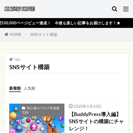
,000ページビュー達成！ 今後も楽しい記事をお届けします！★
HOME
SNSサイト構築
TAG
SNSサイト構築
新着順
人気順
2020年5月10日
初心者のブログ作成備
忘録
【BuddyPress導入編】
SNSサイトの構築にチャ
レンジ！