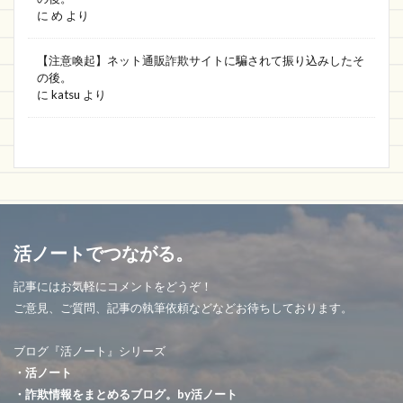
に
め
より
【注意喚起】ネット通販詐欺サイトに騙されて振り込みしたそ
の後。
に
katsu
より
活ノートでつながる。
記事にはお気軽にコメントをどうぞ！
ご意見、ご質問、記事の執筆依頼などなどお待ちしております。
ブログ『活ノート』シリーズ
・活ノート
・詐欺情報をまとめるブログ。by活ノート