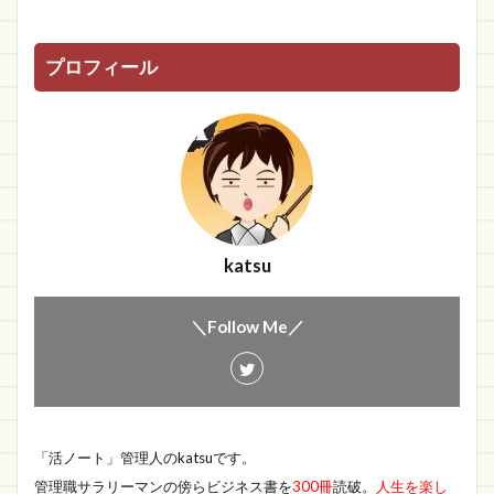
プロフィール
katsu
＼Follow Me／
「活ノート」管理人のkatsuです。
管理職サラリーマンの傍らビジネス書を
300冊
読破。
人生を楽し