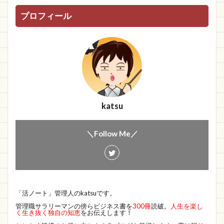
プロフィール
katsu
＼Follow Me／
「活ノート」管理人のkatsuです。
管理職サラリーマンの傍らビジネス書を
300冊
読破。
人生を楽し
く生き抜く独自の知恵
をお伝えします！