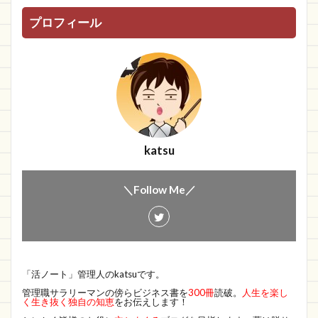
プロフィール
katsu
＼Follow Me／
「活ノート」管理人のkatsuです。
管理職サラリーマンの傍らビジネス書を
300冊
読破。
人生を楽し
く生き抜く独自の知恵
をお伝えします！