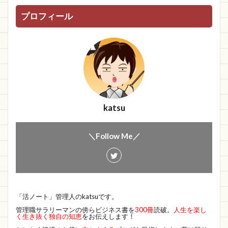
プロフィール
katsu
＼Follow Me／
「活ノート」管理人のkatsuです。
管理職サラリーマンの傍らビジネス書を
300冊
読破。
人生を楽し
く生き抜く独自の知恵
をお伝えします！