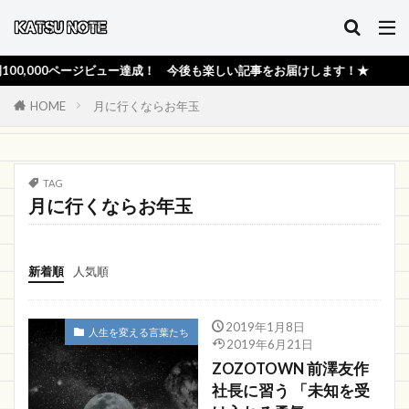
,000ページビュー達成！ 今後も楽しい記事をお届けします！★
HOME
月に行くならお年玉
TAG
月に行くならお年玉
新着順
人気順
2019年1月8日
人生を変える言葉たち
2019年6月21日
ZOZOTOWN 前澤友作
社長に習う 「未知を受