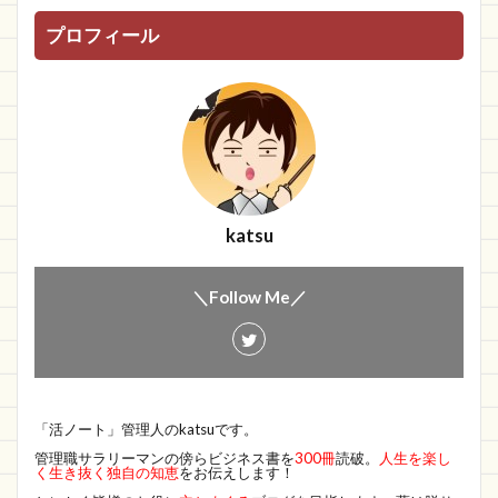
プロフィール
katsu
＼Follow Me／
「活ノート」管理人のkatsuです。
管理職サラリーマンの傍らビジネス書を
300冊
読破。
人生を楽し
く生き抜く独自の知恵
をお伝えします！