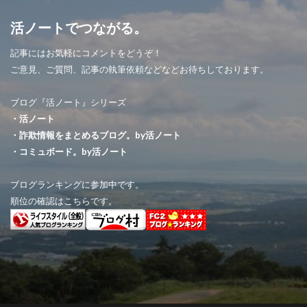
活ノートでつながる。
記事にはお気軽にコメントをどうぞ！
ご意見、ご質問、記事の執筆依頼などなどお待ちしております。
ブログ『活ノート』シリーズ
・活ノート
・詐欺情報をまとめるブログ。by活ノート
・コミュボード。by活ノート
ブログランキングに参加中です。
順位の確認はこちらです。