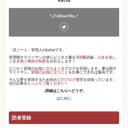
katsu
＼Follow Me／
「活ノート」管理人のkatsuです。
管理職サラリーマンの傍らビジネス書を
300冊
読破。
人生を楽し
く生き抜く独自の知恵
をお伝えします！
とにかく皆様のお役に
立ちまくる
ブログを目指します。夢は脱サ
ラリーマン。
皆様のお役に立つこと
を仕事にできれば最高です。
そんな夢を実現するため
初めてのブログ運営
を頑張っています。
ぜひ記事を
たっぷり
ご覧ください！
↓詳細はこちらへどうぞ↓
はじめに
読者登録