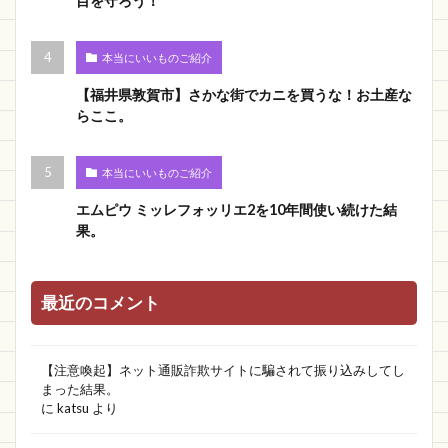
目を守ろう！
本当にいいものご紹介
【福井県敦賀市】さかな街でカニを買うな！お土産な
らここ。
本当にいいものご紹介
エムピウ ミッレフォッリエ2を10年間使い続けた結
果。
最近のコメント
【注意喚起】ネット通販詐欺サイトに騙されて振り込みしてし
まった結果。
に
katsu
より