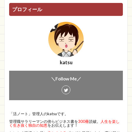
プロフィール
katsu
＼Follow Me／
「活ノート」管理人のkatsuです。
管理職サラリーマンの傍らビジネス書を
300冊
読破。
人生を楽し
く生き抜く独自の知恵
をお伝えします！