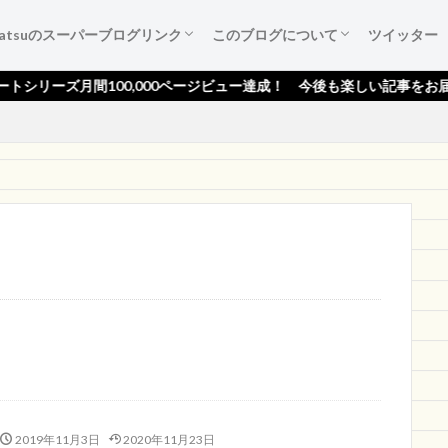
katsuのスーパーブログリンク
このブログについて
ツイッター
葉たち
ご紹介
広告集
すすめ本
作成備忘録
katsuのスーパーブログリンク
katsuのスーパーブログリンクとは
katsuのスーパーブログリンク 登録依頼
ブログ『活ノート』のご紹介！
サイトマップ
プライバシーポリシー
読者登録ページ
スポンサー様のページ
お問い合わせ
100,000ページビュー達成！ 今後も楽しい記事をお届けします！★
2019年11月3日
2020年11月23日