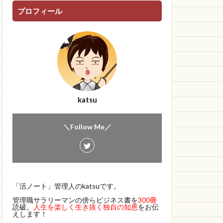
プロフィール
katsu
＼Follow Me／
「活ノート」管理人のkatsuです。
管理職サラリーマンの傍らビジネス書を
300冊
読破。
人生を楽しく生き抜く独自の知恵
をお伝
えします！