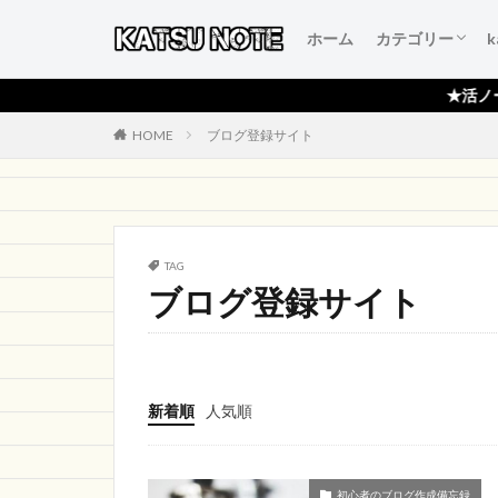
ホーム
カテゴリー
人生を変える言
本当にいいもの
得するおすすめ
人生が変わるお
初心者のブログ
★活ノートシリーズ月間
HOME
ブログ登録サイト
TAG
ブログ登録サイト
新着順
人気順
初心者のブログ作成備忘録