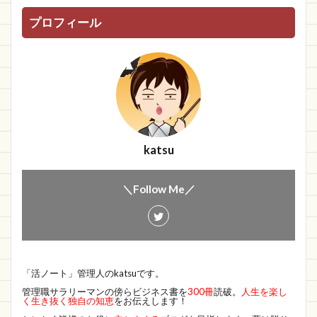
プロフィール
katsu
＼Follow Me／
「活ノート」管理人のkatsuです。
管理職サラリーマンの傍らビジネス書を
300冊
読破。
人生を楽し
く生き抜く独自の知恵
をお伝えします！