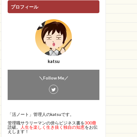
プロフィール
katsu
＼Follow Me／
「活ノート」管理人のkatsuです。
管理職サラリーマンの傍らビジネス書を
300冊
読破。
人生を楽しく生き抜く独自の知恵
をお伝
えします！