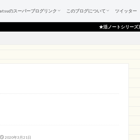
katsuのスーパーブログリンク
このブログについて
ツイッター
葉たち
ご紹介
広告集
すすめ本
作成備忘録
katsuのスーパーブログリンク
katsuのスーパーブログリンクとは
katsuのスーパーブログリンク 登録依頼
ブログ『活ノート』のご紹介！
サイトマップ
プライバシーポリシー
読者登録ページ
スポンサー様のページ
お問い合わせ
★活ノートシリーズ月間100,000ペー
2020年3月21日