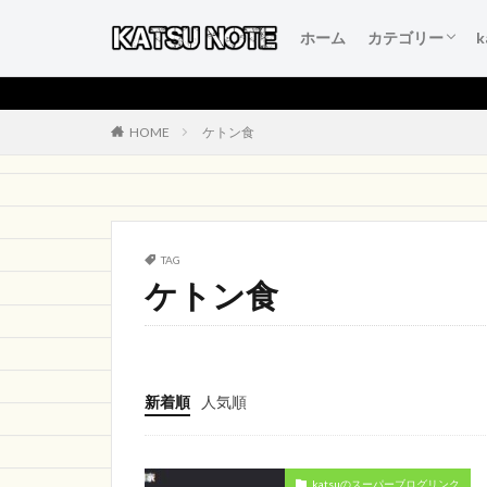
ホーム
カテゴリー
人生を変える言
本当にいいもの
得するおすすめ
人生が変わるお
初心者のブログ
HOME
ケトン食
TAG
ケトン食
新着順
人気順
katsuのスーパーブログリンク