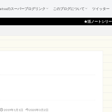
katsuのスーパーブログリンク
このブログについて
ツイッター
葉たち
ご紹介
広告集
すすめ本
作成備忘録
katsuのスーパーブログリンク
katsuのスーパーブログリンクとは
katsuのスーパーブログリンク 登録依頼
ブログ『活ノート』のご紹介！
サイトマップ
プライバシーポリシー
読者登録ページ
スポンサー様のページ
お問い合わせ
★活ノートシリーズ月間100,0
2019年1月1日
2020年3月2日