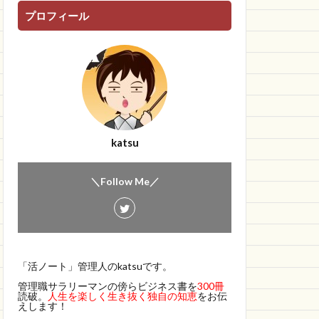
プロフィール
katsu
＼Follow Me／
「活ノート」管理人のkatsuです。
管理職サラリーマンの傍らビジネス書を
300冊
読破。
人生を楽しく生き抜く独自の知恵
をお伝
えします！