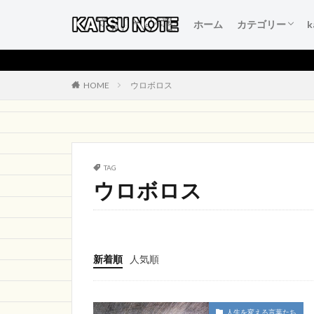
ホーム
カテゴリー
人生を変える言
本当にいいもの
得するおすすめ
人生が変わるお
初心者のブログ
HOME
ウロボロス
TAG
ウロボロス
新着順
人気順
人生を変える言葉たち