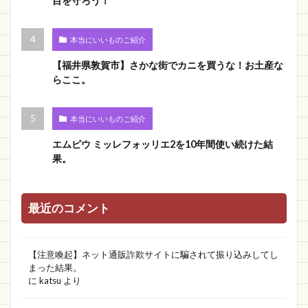
目を守ろう！
本当にいいものご紹介
【福井県敦賀市】さかな街でカニを買うな！お土産な
らここ。
本当にいいものご紹介
エムピウ ミッレフォッリエ2を10年間使い続けた結
果。
最近のコメント
【注意喚起】ネット通販詐欺サイトに騙されて振り込みしてし
まった結果。
に
katsu
より