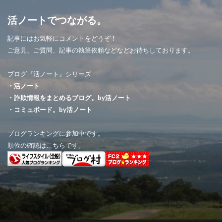
活ノートでつながる。
記事にはお気軽にコメントをどうぞ！
ご意見、ご質問、記事の執筆依頼などなどお待ちしております。
ブログ『活ノート』シリーズ
・活ノート
・詐欺情報をまとめるブログ。by活ノート
・コミュボード。by活ノート
ブログランキングに参加中です。
順位の確認はこちらです。