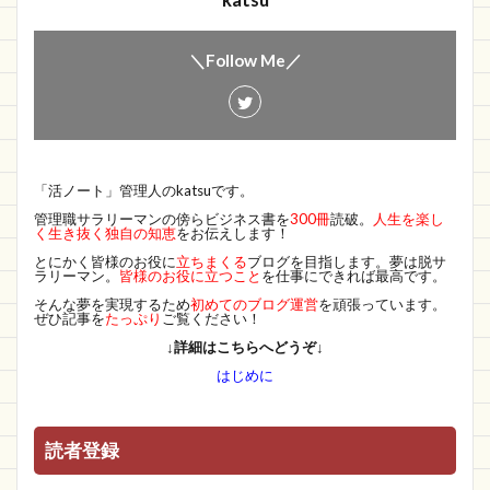
katsu
＼Follow Me／
「活ノート」管理人のkatsuです。
管理職サラリーマンの傍らビジネス書を
300冊
読破。
人生を楽し
く生き抜く独自の知恵
をお伝えします！
とにかく皆様のお役に
立ちまくる
ブログを目指します。夢は脱サ
ラリーマン。
皆様のお役に立つこと
を仕事にできれば最高です。
そんな夢を実現するため
初めてのブログ運営
を頑張っています。
ぜひ記事を
たっぷり
ご覧ください！
↓詳細はこちらへどうぞ↓
はじめに
読者登録