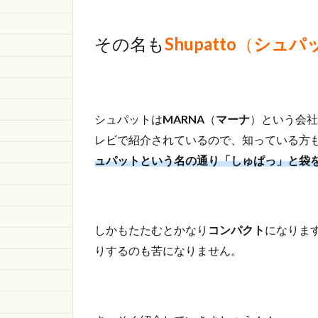
その名も
Shupatto
（
シュパ
シュパットは
MARNA
（
マーナ
）という会社
レビで紹介されているので、知っている方
ュパットという名の通り「しゅぱっ」と袋
しかもたたむとかなり
コンパクト
になりま
りするのも苦になりません。