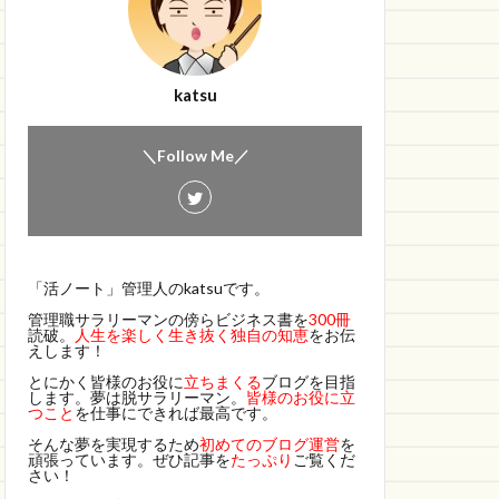
katsu
＼Follow Me／
「活ノート」管理人のkatsuです。
管理職サラリーマンの傍らビジネス書を
300冊
読破。
人生を楽しく生き抜く独自の知恵
をお伝
えします！
とにかく皆様のお役に
立ちまくる
ブログを目指
します。夢は脱サラリーマン。
皆様のお役に立
つこと
を仕事にできれば最高です。
そんな夢を実現するため
初めてのブログ運営
を
頑張っています。ぜひ記事を
たっぷり
ご覧くだ
さい！