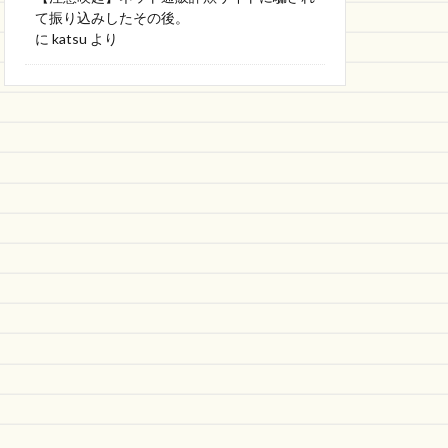
て振り込みしたその後。
に
katsu
より