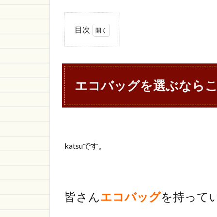
目次
1
エコ
バッグを
選ぶなら
これ！
エコバッグを選ぶならこれ
Shupatto
を買いま
した。
1.1
Shupatto（シ
ュパット）っ
katsuです。
てどんなバッ
グ？
1.2
katsu
が購入した
皆さん
エコバッグ
を持って
Shupatto（シ
ュパット）