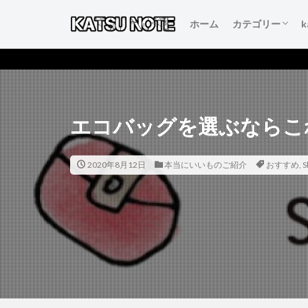
ホーム
カテゴリー
人生を変える言
本当にいいもの
得するおすすめ
人生が変わるお
初心者のブログ
エコバッグを選ぶならこれ！
2020年8月12日
本当にいいものご紹介
おすすめ
,
S