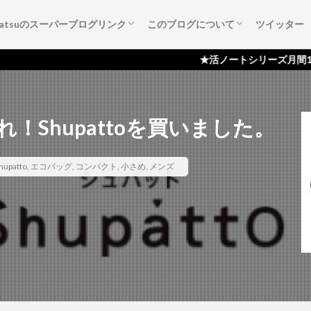
katsuのスーパーブログリンク
このブログについて
ツイッター
葉たち
ご紹介
広告集
すすめ本
作成備忘録
katsuのスーパーブログリンク
katsuのスーパーブログリンクとは
katsuのスーパーブログリンク 登録依頼
ブログ『活ノート』のご紹介！
サイトマップ
プライバシーポリシー
読者登録ページ
スポンサー様のページ
お問い合わせ
★活ノートシリーズ月間100,000ペー
Shupattoを買いました。
hupatto
,
エコバッグ
,
コンパクト
,
小さめ
,
メンズ