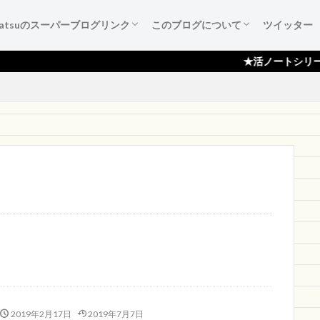
katsuのスーパーブログリンク
このブログについて
ツイッター
葉たち
ご紹介
広告集
すすめ本
作成備忘録
katsuのスーパーブログリンク
katsuのスーパーブログリンクとは
katsuのスーパーブログリンク 登録依頼
ブログ『活ノート』のご紹介！
サイトマップ
プライバシーポリシー
読者登録ページ
スポンサー様のページ
お問い合わせ
★活ノートシリーズ月間100,
2019年2月17日
2019年7月7日