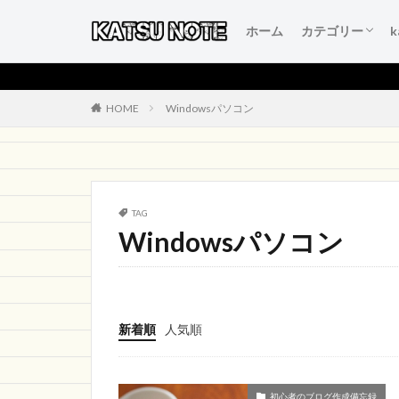
ホーム
カテゴリー
人生を変える言
本当にいいもの
得するおすすめ
人生が変わるお
初心者のブログ
HOME
Windowsパソコン
TAG
Windowsパソコン
新着順
人気順
初心者のブログ作成備忘録