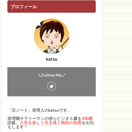
プロフィール
katsu
＼Follow Me／
「活ノート」管理人のkatsuです。
管理職サラリーマンの傍らビジネス書を
300冊
読破。
人生を楽しく生き抜く独自の知恵
をお伝
えします！