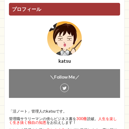
プロフィール
katsu
＼Follow Me／
「活ノート」管理人のkatsuです。
管理職サラリーマンの傍らビジネス書を
300冊
読破。
人生を楽し
く生き抜く独自の知恵
をお伝えします！